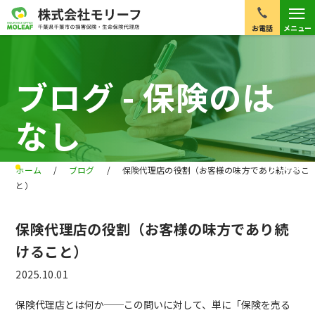
≡
お電話
メニュー
ブログ - 保険のは
なし
BLOG
ホーム
/
ブログ
/
保険代理店の役割（お客様の味方であり続けるこ
と）
保険代理店の役割（お客様の味方であり続
けること）
2025.10.01
保険代理店とは何か──この問いに対して、単に「保険を売る