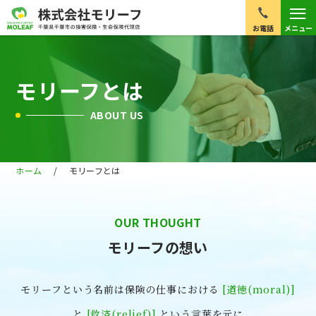
≡
お電話
メニュー
モリーフとは
ABOUT US
ホーム
/
モリーフとは
OUR THOUGHT
モリーフの想い
モリーフという名前は保険の仕事における
[道徳(moral)]
と
[救済(relief)]
という言葉を元に