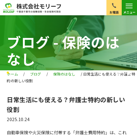
≡
お電話
メニュー
ブログ - 保険のは
なし
BLOG
ホーム
/
ブログ
/
保険のはなし
/
日常生活にも使える？弁護士特
約の新しい役割
日常生活にも使える？弁護士特約の新しい
役割
2025.10.24
自動車保険や火災保険に付帯する「弁護士費用特約」は、これ