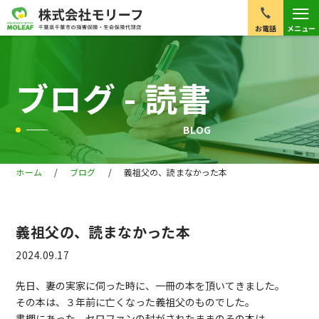
≡
お電話
メニュー
ブログ - 読書
BLOG
ホーム
/
ブログ
/
義祖父の、読まなかった本
義祖父の、読まなかった本
2024.09.17
先日、妻の実家に伺った時に、一冊の本を頂いてきました。
その本は、３年前に亡くなった義祖父のものでした。
書棚にあった、セロファンの封がされたままのその本は、